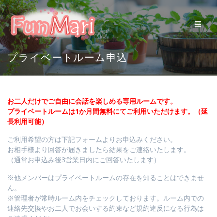
コ
ン
テ
ン
ツ
プライベートルーム申込
へ
ス
キ
ッ
プ
お二人だけでご自由に会話を楽しめる専用ルームです。
プライベートルームは1か月間無料にてご利用いただけます。（延
長利用可能）
ご利用希望の方は下記フォームよりお申込みください。
お相手様より回答が届きましたら結果をご連絡いたします。
（通常お申込み後3営業日内にご回答いたします）
※他メンバーはプライベートルームの存在を知ることはできませ
ん。
※管理者が常時ルーム内をチェックしております。ルーム内での
連絡先交換やお二人でお会いする約束など規約違反になる行為は